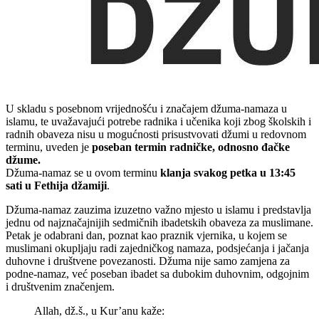
U skladu s posebnom vrijednošću i značajem džuma-namaza u
islamu, te uvažavajući potrebe radnika i učenika koji zbog školskih i
radnih obaveza nisu u mogućnosti prisustvovati džumi u redovnom
terminu, uveden je
poseban termin radničke, odnosno đačke
džume.
Džuma-namaz se u ovom terminu
klanja svakog petka u 13:45
sati u Fethija džamiji
.
Džuma-namaz zauzima izuzetno važno mjesto u islamu i predstavlja
jednu od najznačajnijih sedmičnih ibadetskih obaveza za muslimane.
Petak je odabrani dan, poznat kao praznik vjernika, u kojem se
muslimani okupljaju radi zajedničkog namaza, podsjećanja i jačanja
duhovne i društvene povezanosti. Džuma nije samo zamjena za
podne-namaz, već poseban ibadet sa dubokim duhovnim, odgojnim
i društvenim značenjem.
Allah, dž.š., u Kur’anu kaže: