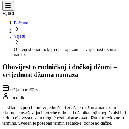
Vijesti
Početna
Vijesti
Obavijest o radničkoj i đačkoj džumi – vrijednost džuma
namaza
Obavijest o radničkoj i đačkoj džumi –
vrijednost džuma namaza
07 januar 2026
Urednik
U skladu s posebnom vrijednošću i značajem džuma-namaza u
islamu, te uvažavajući potrebe radnika i učenika koji zbog školskih i
radnih obaveza nisu u mogućnosti prisustvovati džumi u redovnom
terminu, uveden je poseban termin radničke, odnosno đačke...