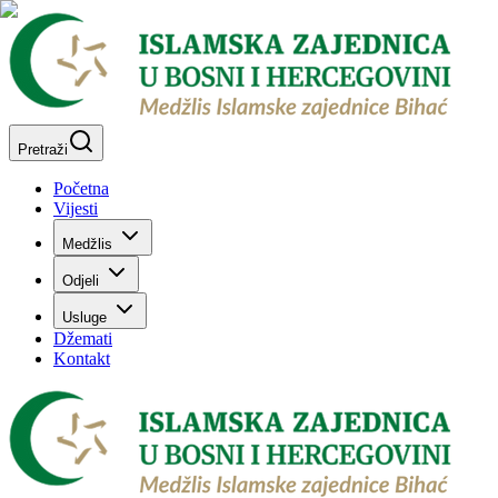
Pretraži
Početna
Vijesti
Medžlis
Odjeli
Usluge
Džemati
Kontakt