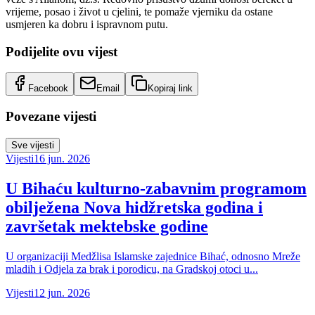
vrijeme, posao i život u cjelini, te pomaže vjerniku da ostane
usmjeren ka dobru i ispravnom putu.
Podijelite ovu vijest
Facebook
Email
Kopiraj link
Povezane vijesti
Sve vijesti
Vijesti
16 jun. 2026
U Bihaću kulturno-zabavnim programom
obilježena Nova hidžretska godina i
završetak mektebske godine
U organizaciji Medžlisa Islamske zajednice Bihać, odnosno Mreže
mladih i Odjela za brak i porodicu, na Gradskoj otoci u...
Vijesti
12 jun. 2026