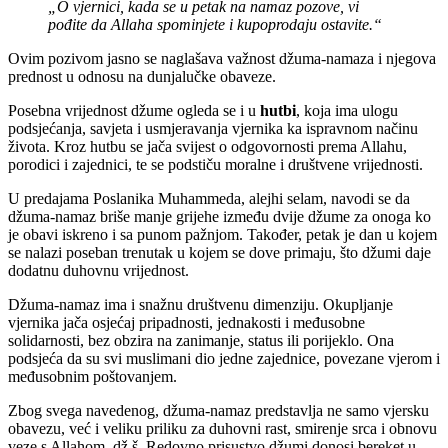
„O vjernici, kada se u petak na namaz pozove, vi
pođite da Allaha spominjete i kupoprodaju ostavite.“
Ovim pozivom jasno se naglašava važnost džuma-namaza i njegova
prednost u odnosu na dunjalučke obaveze.
Posebna vrijednost džume ogleda se i u
hutbi
, koja ima ulogu
podsjećanja, savjeta i usmjeravanja vjernika ka ispravnom načinu
života. Kroz hutbu se jača svijest o odgovornosti prema Allahu,
porodici i zajednici, te se podstiču moralne i društvene vrijednosti.
U predajama Poslanika Muhammeda, alejhi selam, navodi se da
džuma-namaz briše manje grijehe između dvije džume za onoga ko
je obavi iskreno i sa punom pažnjom. Također, petak je dan u kojem
se nalazi poseban trenutak u kojem se dove primaju, što džumi daje
dodatnu duhovnu vrijednost.
Džuma-namaz ima i snažnu društvenu dimenziju. Okupljanje
vjernika jača osjećaj pripadnosti, jednakosti i međusobne
solidarnosti, bez obzira na zanimanje, status ili porijeklo. Ona
podsjeća da su svi muslimani dio jedne zajednice, povezane vjerom i
međusobnim poštovanjem.
Zbog svega navedenog, džuma-namaz predstavlja ne samo vjersku
obavezu, već i veliku priliku za duhovni rast, smirenje srca i obnovu
veze s Allahom, dž.š. Redovno prisustvo džumi donosi bereket u