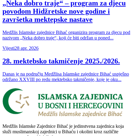
„Neka dobro traje“ – program za djecu
povodom Hidžretske nove godine i
završetka mektepske nastave
Medžlis Islamske zajednice Bihać organizira program za djecu pod
nazivom „Neka dobro traje“, koji će biti održan u poned...
Vijesti
28 apr. 2026
28. mektebsko takmičenje 2025./2026.
Danas je na području Medžlisa Islamske zajednice Bihać uspješno
održano XXVIII po redu mektebsko takmičenje, koje je oku...
Medžlis Islamske Zajednice Bihać je jedinstvena zajednica koja
služi muslimanskoj zajednici u Bihaću i okolini kroz različite