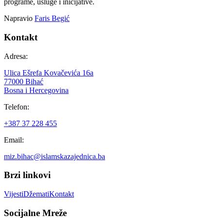
programe, usluge i inicijative.
Napravio
Faris Begić
Kontakt
Adresa:
Ulica Ešrefa Kovačevića 16a
77000 Bihać
Bosna i Hercegovina
Telefon:
+387 37 228 455
Email:
miz.bihac@islamskazajednica.ba
Brzi linkovi
Vijesti
Džemati
Kontakt
Socijalne Mreže