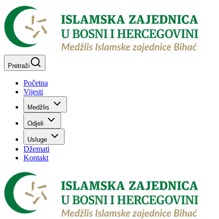
Pretraži
Početna
Vijesti
Medžlis
Odjeli
Usluge
Džemati
Kontakt