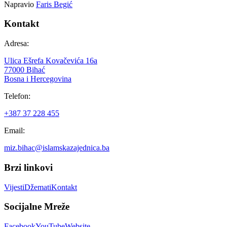
Napravio
Faris Begić
Kontakt
Adresa:
Ulica Ešrefa Kovačevića 16a
77000 Bihać
Bosna i Hercegovina
Telefon:
+387 37 228 455
Email:
miz.bihac@islamskazajednica.ba
Brzi linkovi
Vijesti
Džemati
Kontakt
Socijalne Mreže
Facebook
YouTube
Website