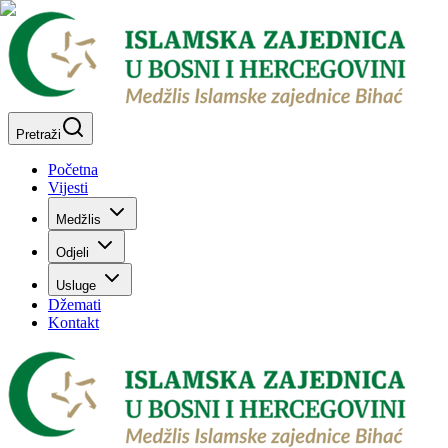
Pretraži
Početna
Vijesti
Medžlis
Odjeli
Usluge
Džemati
Kontakt