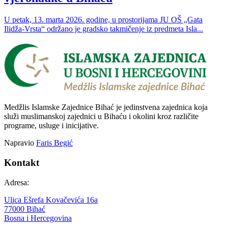
U petak, 13. marta 2026. godine, u prostorijama JU OŠ „Gata
Ilidža-Vrsta“ održano je gradsko takmičenje iz predmeta Isla...
Medžlis Islamske Zajednice Bihać je jedinstvena zajednica koja
služi muslimanskoj zajednici u Bihaću i okolini kroz različite
programe, usluge i inicijative.
Napravio
Faris Begić
Kontakt
Adresa:
Ulica Ešrefa Kovačevića 16a
77000 Bihać
Bosna i Hercegovina