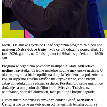
Medžlis Islamske zajednice Bihać organizira program za djecu pod
nazivom
„Neka dobro traje“
, koji će biti održan u ponedjeljak, 15.
juna 2026. godine, na Gradskoj otoci u Bihaću s početkom u 18:30
sati.
Program se organizira povodom nastupanja
1448. hidžretske
godine
i završetka još jedne uspješne godine mektepske nastave. U
okviru programa bit će upriličena dodjela šehadetnama polaznicima
koji su uspješno završili završne mektepske ispite, kao i brojni
zabavni i edukativni sadržaji za djecu. Poseban dio programa bit će
druženje sa omiljenim dječijim likom
Mravko Travko
, uz
napuhance, sportske aktivnosti, face painting i brojne nagrade.
Glavni imam Medžlisa Islamske zajednice Bihać,
Mensur ef.
Ćehić
, ističe da je mekteb jedan od najvažnijih temelja odgoja i