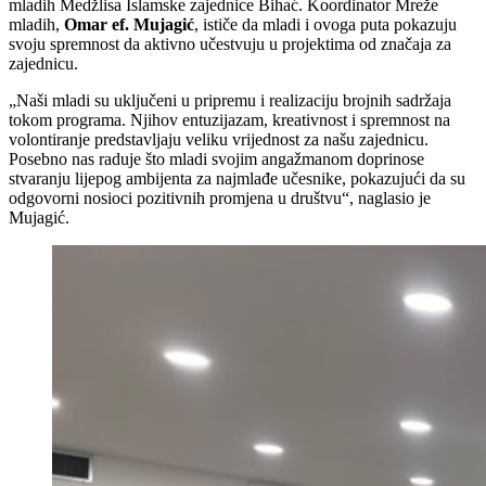
mladih Medžlisa Islamske zajednice Bihać. Koordinator Mreže
mladih,
Omar ef. Mujagić
, ističe da mladi i ovoga puta pokazuju
svoju spremnost da aktivno učestvuju u projektima od značaja za
zajednicu.
„Naši mladi su uključeni u pripremu i realizaciju brojnih sadržaja
tokom programa. Njihov entuzijazam, kreativnost i spremnost na
volontiranje predstavljaju veliku vrijednost za našu zajednicu.
Posebno nas raduje što mladi svojim angažmanom doprinose
stvaranju lijepog ambijenta za najmlađe učesnike, pokazujući da su
odgovorni nosioci pozitivnih promjena u društvu“, naglasio je
Mujagić.