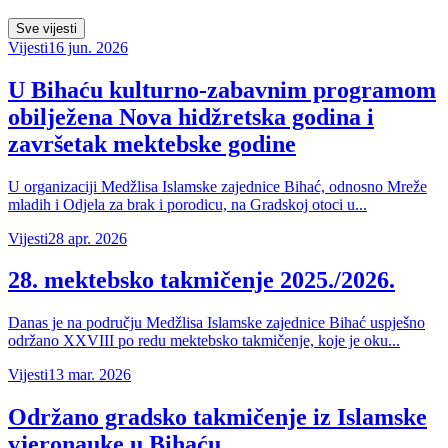
Sve vijesti
Vijesti
16 jun. 2026
U Bihaću kulturno-zabavnim programom
obilježena Nova hidžretska godina i
završetak mektebske godine
U organizaciji Medžlisa Islamske zajednice Bihać, odnosno Mreže
mladih i Odjela za brak i porodicu, na Gradskoj otoci u...
Vijesti
28 apr. 2026
28. mektebsko takmičenje 2025./2026.
Danas je na području Medžlisa Islamske zajednice Bihać uspješno
održano XXVIII po redu mektebsko takmičenje, koje je oku...
Vijesti
13 mar. 2026
Održano gradsko takmičenje iz Islamske
vjeronauke u Bihaću