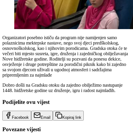
Organizatori posebno ističu da program nije namijenjen samo
polaznicima mektepske nastave, nego svoj djeci predškolskog,
osnovnoškolskog, kao i njihovim porodicama. Gradska otoka će te
večeri biti mjesto susreta, igre, druženja i zajedničkog obilježavanja
Nove hidžretske godine. Roditelji su pozvani da ponesu dekice,
osvježenje i druge potrepštine za porodični piknik kako bi zajedno
sa svojom djecom uživali u ugodnoj atmosferi i sadržajima
pripremljenim za najmlađe
Dobro došli na Gradsku otoku da zajedno obilježimo nastupanje
1448. hidžretske godine uz druženje, igru i radost najmlađih.
Podijelite ovu vijest
Facebook
Email
Kopiraj link
Povezane vijesti