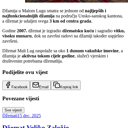
Džamija u Malom Lugu smatra se jednom od
najljepših i
najfunkcionalnijih džamija
na području Unsko-sanskog kantona,
a džemat je udaljen svega
3 km od centra grada
.
Godine
2007.
džemat je izgradio
džematsku kuću
i sagradio
vitku,
visoku munaru
, dok su završni radovi na džamiji također uspješno
završeni.
Džemat Mali Lug raspolaže sa oko
1 dunum vakufske imovine
, a
džamija je
aktivna tokom cijele godine
, služeći vjerskim i
društvenim potrebama džematlija.
Podijelite ovu vijest
Facebook
Email
Kopiraj link
Povezane vijesti
Sve vijesti
Džemati
15 dec. 2025
Džemat Veliko Založje