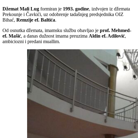
Džemat Mali Lug
formiran je
1993. godine
, izdvojen iz džemata
Prekounje i Čavkići, uz odobrenje tadašnjeg predsjednika OIZ
Bihać,
Remzije ef. Baltića
.
Od osnutka džemata, imamsku službu obavljao je
prof. Mehmed-
ef. Mašić
, a danas dužnost imama preuzima
Aldin ef. Adilović
,
ambiciozni i predani muallim.