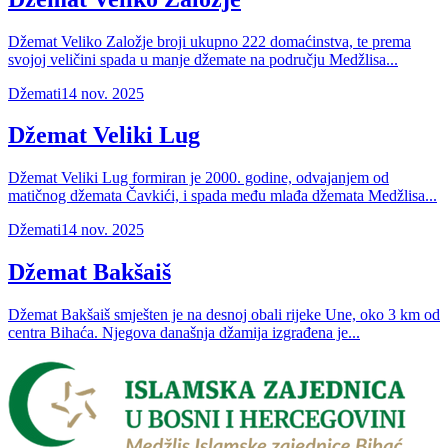
Džemat Veliko Založje broji ukupno 222 domaćinstva, te prema
svojoj veličini spada u manje džemate na području Medžlisa...
Džemati
14 nov. 2025
Džemat Veliki Lug
Džemat Veliki Lug formiran je 2000. godine, odvajanjem od
matičnog džemata Čavkići, i spada među mlađa džemata Medžlisa...
Džemati
14 nov. 2025
Džemat Bakšaiš
Džemat Bakšaiš smješten je na desnoj obali rijeke Une, oko 3 km od
centra Bihaća. Njegova današnja džamija izgrađena je...