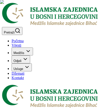
Pretraži
Početna
Vijesti
Medžlis
Odjeli
Usluge
Džemati
Kontakt