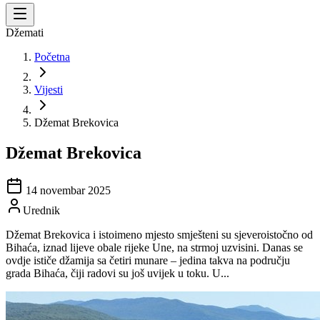
Džemati
Početna
Vijesti
Džemat Brekovica
Džemat Brekovica
14 novembar 2025
Urednik
Džemat Brekovica i istoimeno mjesto smješteni su sjeveroistočno od
Bihaća, iznad lijeve obale rijeke Une, na strmoj uzvisini. Danas se
ovdje ističe džamija sa četiri munare – jedina takva na području
grada Bihaća, čiji radovi su još uvijek u toku. U...