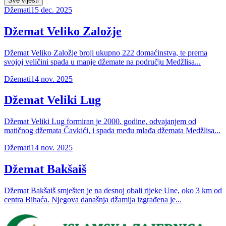
Sve vijesti
Džemati
15 dec. 2025
Džemat Veliko Založje
Džemat Veliko Založje broji ukupno 222 domaćinstva, te prema
svojoj veličini spada u manje džemate na području Medžlisa...
Džemati
14 nov. 2025
Džemat Veliki Lug
Džemat Veliki Lug formiran je 2000. godine, odvajanjem od
matičnog džemata Čavkići, i spada među mlađa džemata Medžlisa...
Džemati
14 nov. 2025
Džemat Bakšaiš
Džemat Bakšaiš smješten je na desnoj obali rijeke Une, oko 3 km od
centra Bihaća. Njegova današnja džamija izgrađena je...