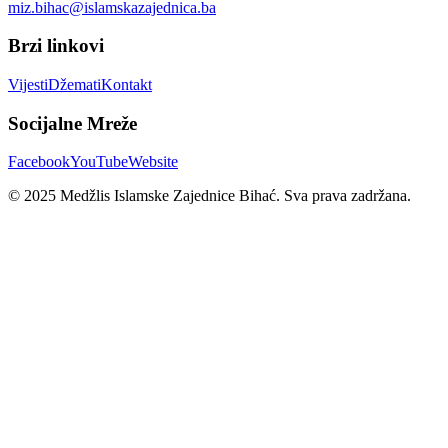
miz.bihac@islamskazajednica.ba
Brzi linkovi
Vijesti
Džemati
Kontakt
Socijalne Mreže
Facebook
YouTube
Website
© 2025 Medžlis Islamske Zajednice Bihać. Sva prava zadržana.