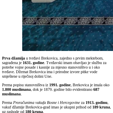
Prva džamija
u tvrđavi Brekovica, zajedno s prvim mektebom,
sagrađena je
1631. godine
. Tvrđavski imam obavljao je službu za
potrebe vojne posade i kasnije za mjesno stanovništvo u i oko
tvrđave. Džemat Brekovica ima i prirodne izvore pitke vode
smještene u riječnoj dolini Une.
Prema popisu stanovništva iz
1991. godine
, Brekovica je imala oko
1.800 muslimana
, dok je 1879. godine bilo evidentirano
687
muslimana
.
Prema
Proračunima vakufa Bosne i Hercegovine
za
1913. godinu
,
vakuf džamije Brekovica-grad imao je ukupni prihod od
189 kruna
,
uz rashode od
180 kruna
.