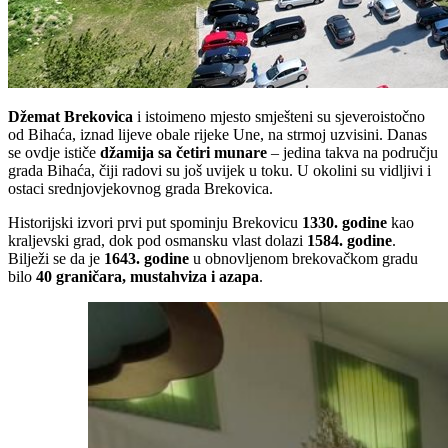
Džemat Brekovica
i istoimeno mjesto smješteni su sjeveroistočno
od Bihaća, iznad lijeve obale rijeke Une, na strmoj uzvisini. Danas
se ovdje ističe
džamija sa četiri munare
– jedina takva na području
grada Bihaća, čiji radovi su još uvijek u toku. U okolini su vidljivi i
ostaci srednjovjekovnog grada Brekovica.
Historijski izvori prvi put spominju Brekovicu
1330. godine
kao
kraljevski grad, dok pod osmansku vlast dolazi
1584. godine
.
Bilježi se da je
1643. godine
u obnovljenom brekovačkom gradu
bilo
40 graničara, mustahviza i azapa
.