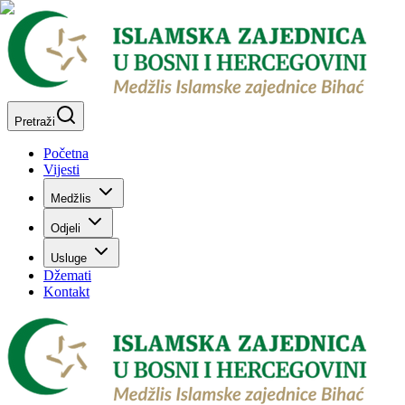
Pretraži
Početna
Vijesti
Medžlis
Odjeli
Usluge
Džemati
Kontakt