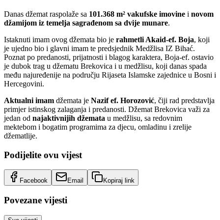
Danas džemat raspolaže sa
101.368 m² vakufske imovine
i
novom
džamijom iz temelja sagrađenom sa dvije munare
.
Istaknuti imam ovog džemata bio je
rahmetli Akaid-ef. Boja
, koji
je ujedno bio i glavni imam te predsjednik Medžlisa IZ Bihać.
Poznat po predanosti, prijatnosti i blagog karaktera, Boja-ef. ostavio
je dubok trag u džematu Brekovica i u medžlisu, koji danas spada
među najuređenije na području Rijaseta Islamske zajednice u Bosni i
Hercegovini.
Aktualni imam
džemata je
Nazif ef. Horozović
, čiji rad predstavlja
primjer istinskog zalaganja i predanosti. Džemat Brekovica važi za
jedan od
najaktivnijih džemata
u medžlisu, sa redovnim
mektebom i bogatim programima za djecu, omladinu i zrelije
džematlije.
Podijelite ovu vijest
Facebook
Email
Kopiraj link
Povezane vijesti