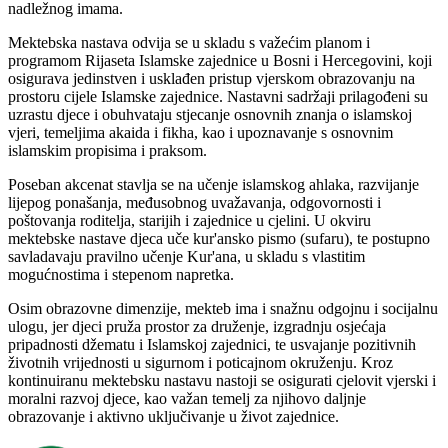
nadležnog imama.
Mektebska nastava odvija se u skladu s važećim planom i
programom Rijaseta Islamske zajednice u Bosni i Hercegovini, koji
osigurava jedinstven i usklađen pristup vjerskom obrazovanju na
prostoru cijele Islamske zajednice. Nastavni sadržaji prilagođeni su
uzrastu djece i obuhvataju stjecanje osnovnih znanja o islamskoj
vjeri, temeljima akaida i fikha, kao i upoznavanje s osnovnim
islamskim propisima i praksom.
Poseban akcenat stavlja se na učenje islamskog ahlaka, razvijanje
lijepog ponašanja, međusobnog uvažavanja, odgovornosti i
poštovanja roditelja, starijih i zajednice u cjelini. U okviru
mektebske nastave djeca uče kur'ansko pismo (sufaru), te postupno
savladavaju pravilno učenje Kur'ana, u skladu s vlastitim
mogućnostima i stepenom napretka.
Osim obrazovne dimenzije, mekteb ima i snažnu odgojnu i socijalnu
ulogu, jer djeci pruža prostor za druženje, izgradnju osjećaja
pripadnosti džematu i Islamskoj zajednici, te usvajanje pozitivnih
životnih vrijednosti u sigurnom i poticajnom okruženju. Kroz
kontinuiranu mektebsku nastavu nastoji se osigurati cjelovit vjerski i
moralni razvoj djece, kao važan temelj za njihovo daljnje
obrazovanje i aktivno uključivanje u život zajednice.