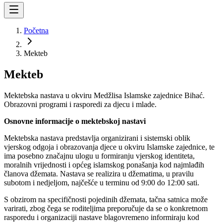
Početna
Mekteb
Mekteb
Mektebska nastava u okviru Medžlisa Islamske zajednice Bihać.
Obrazovni programi i rasporedi za djecu i mlade.
Osnovne informacije o mektebskoj nastavi
Mektebska nastava predstavlja organizirani i sistemski oblik
vjerskog odgoja i obrazovanja djece u okviru Islamske zajednice, te
ima posebno značajnu ulogu u formiranju vjerskog identiteta,
moralnih vrijednosti i općeg islamskog ponašanja kod najmlađih
članova džemata. Nastava se realizira u džematima, u pravilu
subotom i nedjeljom, najčešće u terminu od 9:00 do 12:00 sati.
S obzirom na specifičnosti pojedinih džemata, tačna satnica može
varirati, zbog čega se roditeljima preporučuje da se o konkretnom
rasporedu i organizaciji nastave blagovremeno informiraju kod