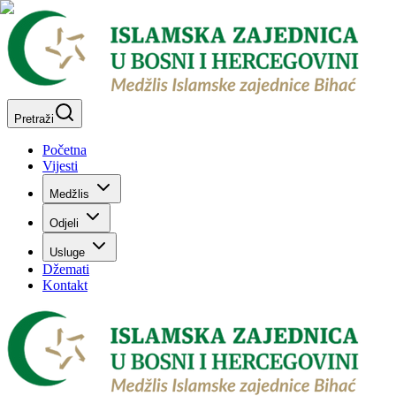
Pretraži
Početna
Vijesti
Medžlis
Odjeli
Usluge
Džemati
Kontakt