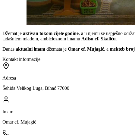
Džemat je
aktivan tokom cijele godine
, a u njemu se uspješno održ
tadašnjem mladom, ambicioznom imamu
Adisu ef. Skaliću
.
Danas
aktualni imam
džemata je
Omar ef. Mujagić
, a
mekteb broji
Kontakt informacije
Adresa
Šehida Velikog Luga, Bihać 77000
Imam
Omar ef. Mujagić