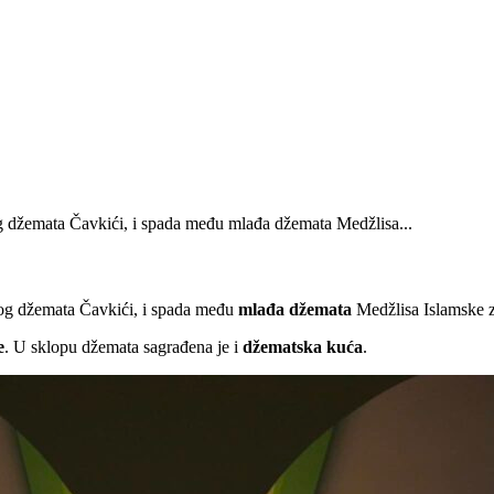
g džemata Čavkići, i spada među mlađa džemata Medžlisa...
og džemata Čavkići, i spada među
mlađa džemata
Medžlisa Islamske z
e
. U sklopu džemata sagrađena je i
džematska kuća
.