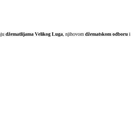
aju
džematlijama Velikog Luga
, njihovom
džematskom odboru
i