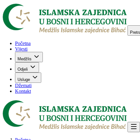
Pretr
Početna
Vijesti
Medžlis
Odjeli
Usluge
Džemati
Kontakt
Početna