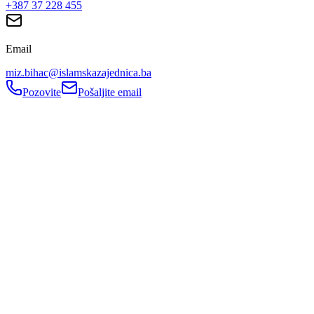
+387 37 228 455
Email
miz.bihac@islamskazajednica.ba
Pozovite
Pošaljite email