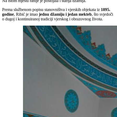
Na istom mjestu ranije je postojala i starija džamija.
Prema službenom popisu stanovništva i vjerskih objekata iz
1895.
godine
, Ribić je imao
jednu džamiju i jedan mekteb
, što svjedoči
o dugoj i kontinuiranoj tradiciji vjerskog i obrazovnog života.