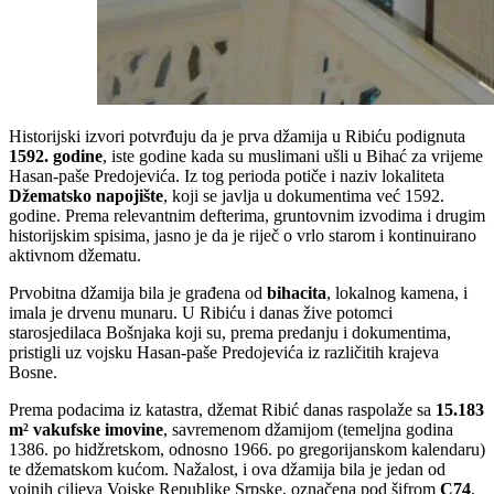
Historijski izvori potvrđuju da je prva džamija u Ribiću podignuta
1592. godine
, iste godine kada su muslimani ušli u Bihać za vrijeme
Hasan-paše Predojevića. Iz tog perioda potiče i naziv lokaliteta
Džematsko napojište
, koji se javlja u dokumentima već 1592.
godine. Prema relevantnim defterima, gruntovnim izvodima i drugim
historijskim spisima, jasno je da je riječ o vrlo starom i kontinuirano
aktivnom džematu.
Prvobitna džamija bila je građena od
bihacita
, lokalnog kamena, i
imala je drvenu munaru. U Ribiću i danas žive potomci
starosjedilaca Bošnjaka koji su, prema predanju i dokumentima,
pristigli uz vojsku Hasan-paše Predojevića iz različitih krajeva
Bosne.
Prema podacima iz katastra, džemat Ribić danas raspolaže sa
15.183
m² vakufske imovine
, savremenom džamijom (temeljna godina
1386. po hidžretskom, odnosno 1966. po gregorijanskom kalendaru)
te džematskom kućom. Nažalost, i ova džamija bila je jedan od
vojnih ciljeva Vojske Republike Srpske, označena pod šifrom
C74
.