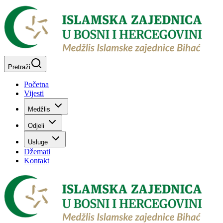
Pretraži
Početna
Vijesti
Medžlis
Odjeli
Usluge
Džemati
Kontakt